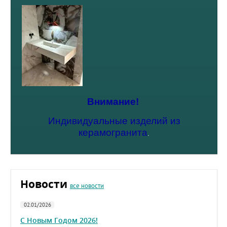
Внимание!
Индивидуальные изделий из
керамогранита
.
Новости
все новости
02.01/2026
С Новым Годом 2026!