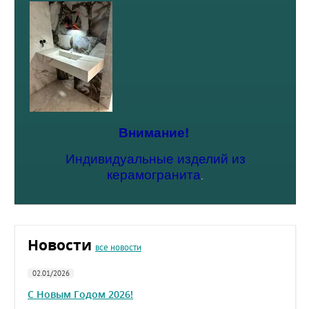
Внимание!
Индивидуальные изделий из
керамогранита
.
Новости
все новости
02.01/2026
С Новым Годом 2026!