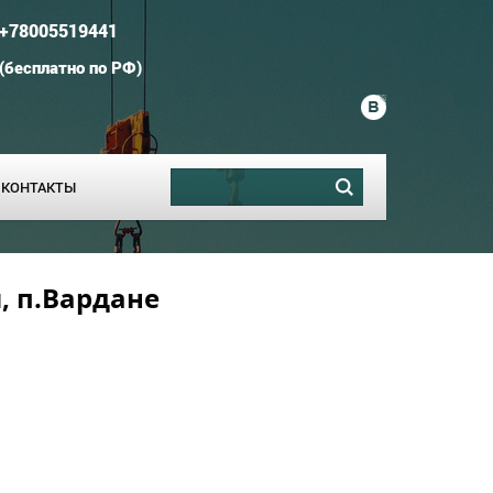
+78005519441
(
бесплатно по РФ
)
КОНТАКТЫ
, п.Вардане