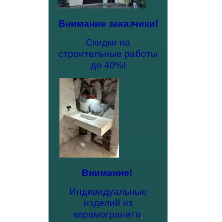
Внимание заказчики!
Скидки на
строительные работы
до 40%!
Внимание!
Индивидуальные
изделий из
керамогранита
.